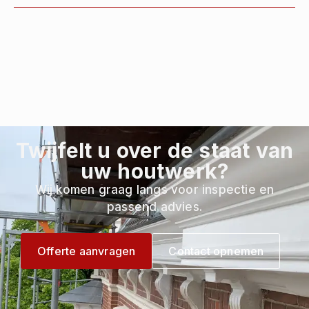
Twijfelt u over de staat van
uw houtwerk?
Wij komen graag langs voor inspectie en
passend advies.
Offerte aanvragen
Contact opnemen