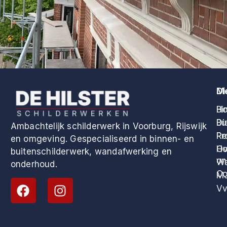
M
Di
H
Bi
Di
Bu
Ambachtelijk schilderwerk in Voorburg, Rijswijk
Pr
Re
en omgeving. Gespecialiseerd in binnen- en
Ov
Ho
buitenschilderwerk, wandafwerking en
on
Wa
onderhoud.
Co
M
Vv