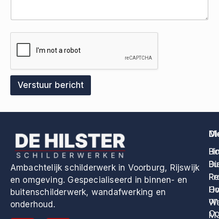
Verstuur bericht
M
Di
H
Bi
Di
Bu
Ambachtelijk schilderwerk in Voorburg, Rijswijk
Pr
Re
en omgeving. Gespecialiseerd in binnen- en
Ov
Ho
buitenschilderwerk, wandafwerking en
on
Wa
onderhoud.
Co
M